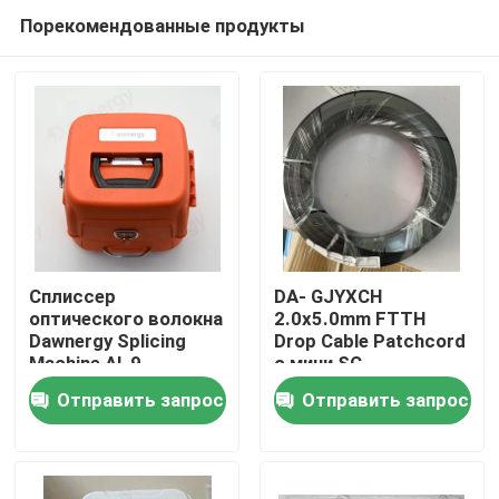
Порекомендованные продукты
Сплиссер
DA- GJYXCH
оптического волокна
2.0x5.0mm FTTH
Dawnergy Splicing
Drop Cable Patchcord
Дом
Machine AI-9
с мини SC
водонепроницаемым
Отправить запрос
Отправить запрос
разъемом и
Продукты
трубопроводным
разъемом
Ролики