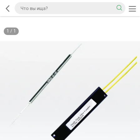
1
/
1