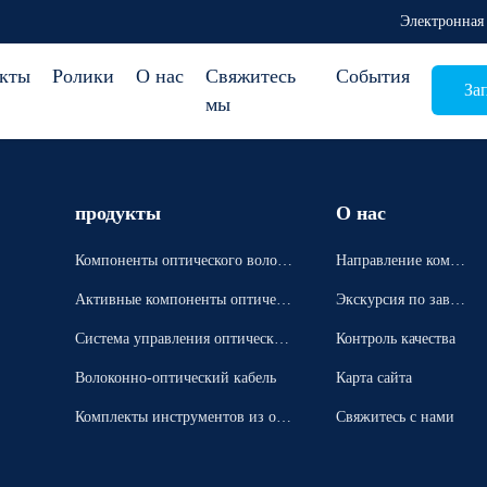
Электронная 
кты
Ролики
О нас
Свяжитесь
События
За
мы
продукты
О нас
Компоненты оптического волок
Направление компа
на пассивные
нии
Активные компоненты оптическ
Экскурсия по завод
их волокон
у
Система управления оптическим
Контроль качества
и волокнами
Волоконно-оптический кабель
Карта сайта
Комплекты инструментов из опт
Свяжитесь с нами
ических волокон