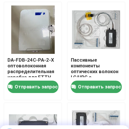
О нас
Путешествие фабрики
Проверка качества
DA-FDB-24C-PA-2-X
Пассивные
оптоволоконная
компоненты
Свяжитесь мы
распределительная
оптических волокон
коробка для FTTH
LC/UPC с
улучшенным
Отправить запрос
Отправить запрос
переходом
Новости
Случаи
Спросите цитату