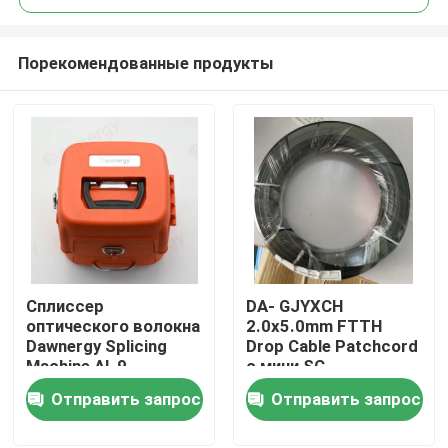
Порекомендованные продукты
Сплиссер
DA- GJYXCH
Дом
оптического волокна
2.0x5.0mm FTTH
Dawnergy Splicing
Drop Cable Patchcord
Machine AI-9
с мини SC
Продукты
водонепроницаемым
Отправить запрос
Отправить запрос
разъемом и
трубопроводным
Ролики
разъемом