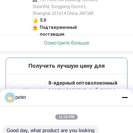
SixianRd, Songjiang District,
Shanghai 201614 China ,КИТАЙ
5.0
Подтверженный
поставщик
Осмотрите больше
Получить лучшую цену для
8-ядерный оптоволоконный
распределительный ящик с
ошибочным протяжением и
peter
одним кабельным портом
11:10 PM
Продолжать
Good day, what product are you looking 