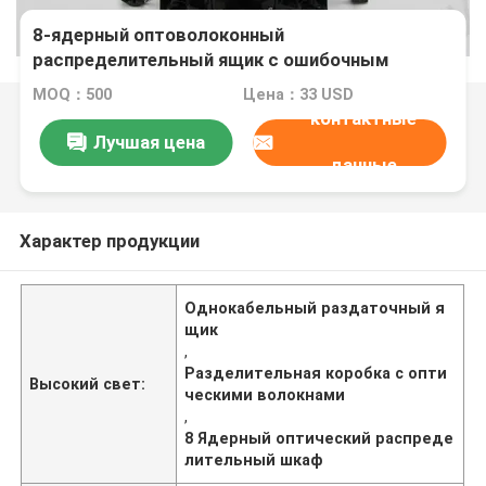
8-ядерный оптоволоконный
распределительный ящик с ошибочным
протяжением и одним кабельным портом
MOQ：500
Цена：33 USD
контактные
Лучшая цена
данные
Характер продукции
Однокабельный раздаточный я
щик
,
Разделительная коробка с опти
Высокий свет:
ческими волокнами
,
8 Ядерный оптический распреде
лительный шкаф