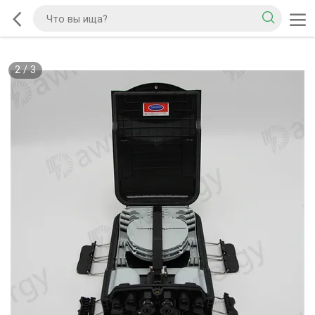
2
/
3