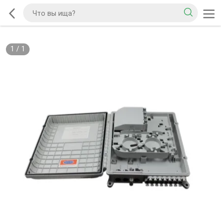
1
/
1