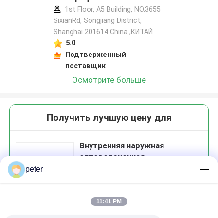
производителя
1st Floor, A5 Building, NO.3655
SixianRd, Songjiang District,
Shanghai 201614 China ,КИТАЙ
5.0
Подтверженный
поставщик
Осмотрите больше
Получить лучшую цену для
Внутренняя наружная
оптоволоконная
распределительная коробка
peter
16 ядра
11:41 PM