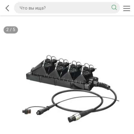
2
/
5