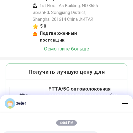
производителя
1st Floor, A5 Building, NO.3655
SixianRd, Songjiang District,
Shanghai 201614 China ,КИТАЙ
5.0
Подтверженный
поставщик
Осмотрите больше
Получить лучшую цену для
FTTA/5G оптоволоконная
распределительная коробка
peter
4:04 PM