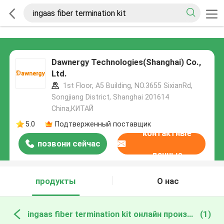
Dawnergy Technologies(Shanghai) Co.,
Ltd.
1st Floor, A5 Building, NO.3655 SixianRd,
Songjiang District, Shanghai 201614
China,КИТАЙ
5.0
Подтверженный поставщик
контактные
позвони сейчас
данные
продукты
О нас
ingaas fiber termination kit онлайн производство
(1)