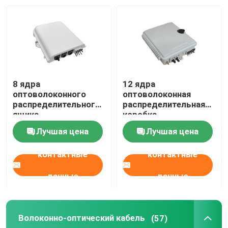
О нас
Путешествие фабрики
8 ядра
12 ядра
Проверка качества
оптоволоконного
оптоволоконная
распределительного
распределительная
ящика
коробка
Свяжитесь мы
Лучшая цена
Лучшая цена
контактные
контактные
Новости
данные
данные
Случаи
Волоконно-оптический кабель
(57)
Спросите цитату