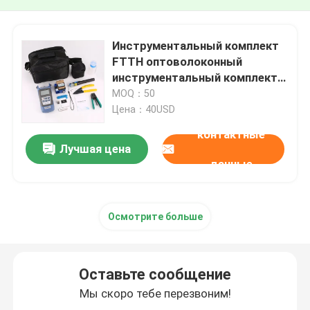
Инструментальный комплект
FTTH оптоволоконный
инструментальный комплект
носовой сумки портативный
MOQ：50
комплект
Цена：40USD
контактные
Лучшая цена
данные
Осмотрите больше
Оставьте сообщение
Мы скоро тебе перезвоним!