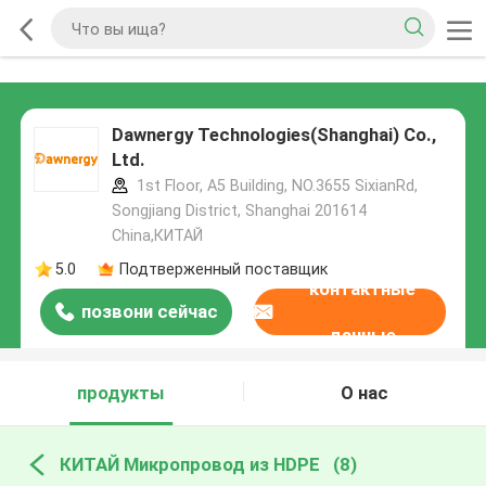
Dawnergy Technologies(Shanghai) Co.,
Ltd.
1st Floor, A5 Building, NO.3655 SixianRd,
Songjiang District, Shanghai 201614
China,КИТАЙ
5.0
Подтверженный поставщик
контактные
позвони сейчас
данные
продукты
О нас
КИТАЙ Микропровод из HDPE
(8)