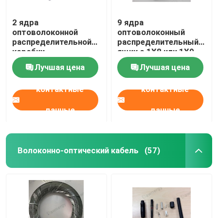
2 ядра
9 ядра
оптоволоконной
оптоволоконный
распределительной
распределительный
коробки
ящик с 1X8 или 1X9
мини-тип PLC
Лучшая цена
Лучшая цена
разделитель
контактные
контактные
данные
данные
Волоконно-оптический кабель
(57)