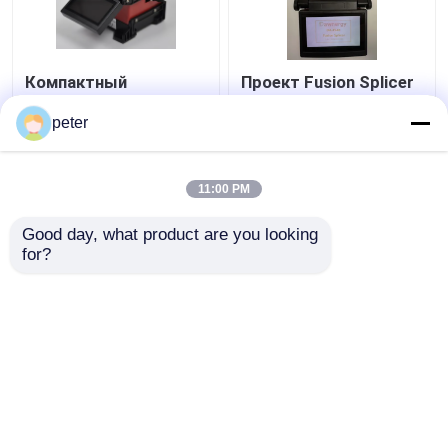
Компактный
Проект Fusion Splicer
полностью
FTTH сеть CATV сеть
автоматизированный
PON
peter
оптоволоконный
синтезатор с
Лучшая цена
Лучшая цена
цветным ЖК-
11:00 PM
монитором
контактные
контактные
Good day, what product are you looking 
for?
данные
данные
Осмотрите больше
Главная страница
Карта сайта
контактные данные
Desktop Site
Карта сайта
Политика конфиденциальности