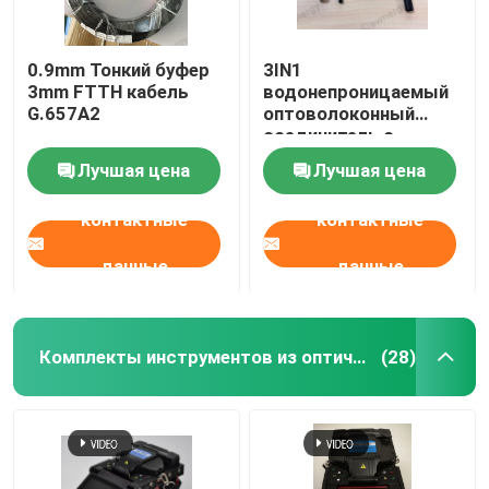
0.9mm Тонкий буфер
3IN1
3mm FTTH кабель
водонепроницаемый
G.657A2
оптоволоконный
соединитель с
потерей вставки 0,3
Лучшая цена
Лучшая цена
дБ
контактные
контактные
данные
данные
Комплекты инструментов из оптических волокон
(28)