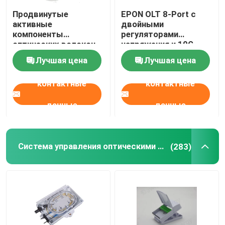
Продвинутые
EPON OLT 8-Port с
активные
двойными
компоненты
регуляторами
оптических волокон
напряжения и 10G
Принятая длина
Uplink
Лучшая цена
Лучшая цена
волны 1100-1600nm
1550nm CTB≥65dB
контактные
контактные
Плоскость в полосе
±1dB 47-1006 MHz
данные
данные
Система управления оптическими волокнами
(283)