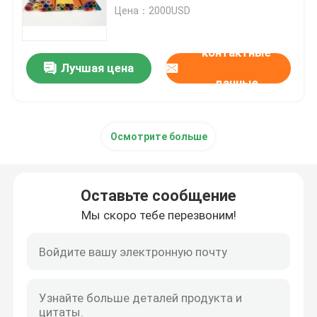
Цена：2000USD
О нас
контактные
Лучшая цена
данные
Путешествие фабрики
Проверка качества
Осмотрите больше
Свяжитесь мы
Оставьте сообщение
Мы скоро тебе перезвоним!
Новости
Случаи
Спросите цитату