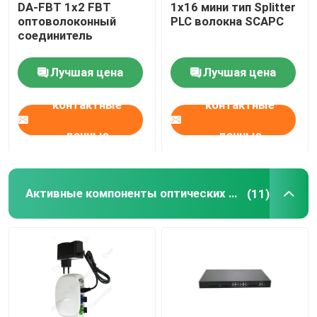
DA-FBT 1x2 FBT
1x16 мини тип Splitter
оптоволоконный
PLC волокна SCAPC
Микропровод из HDPE
соединитель
Лучшая цена
Лучшая цена
Другие
контактные
контактные
данные
данные
Активные компоненты оптических волокон
(11)