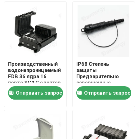
Производственный
IP68 Степень
водонепроницаемый
защиты
FDB 36 ядра 16
Предварительно
порта SC/LC адаптер
завершенные
распределительный
волокна в ферруле
Отправить запрос
Отправить запрос
ящик Ftth
Без эпоксида
Дом
Продукты
Ролики