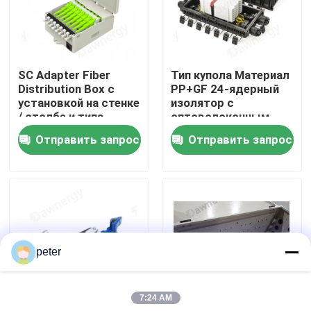
О нас
SC Adapter Fiber
Тип купола Материал
Путешествие фабрики
Distribution Box с
PP+GF 24-ядерный
установкой на стенке
изолятор с
/ столбе и типа
оптоволоконным
Проверка качества
соединителя Fiber
сцеплением
Отправить запрос
Отправить запрос
Splice Box
Свяжитесь мы
Новости
peter
Случаи
7:24 AM
Спросите цитату