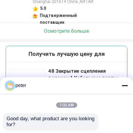
Shanghai 201614 China ,КИТАЙ
5.0
Подтверженный
поставщик
Осмотрите больше
Получить лучшую цену для
48 Закрытие сцепления
волокон 4 Кабельные порты
PC Пластиковый материал
peter
7:31 AM
Продолжать
Good day, what product are you looking 
for?