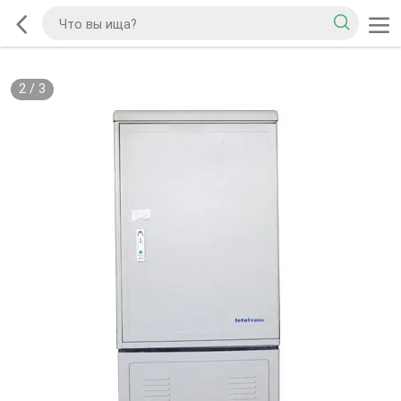
2
/
3