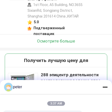
производителя
1st Floor, A5 Building, NO.3655
SixianRd, Songjiang District,
Shanghai 201614 China ,КИТАЙ
5.0
Подтверженный
поставщик
Осмотрите больше
Получить лучшую цену для
288 эпицентр деятельности
распределения волокна ядра
SMC со слотом Splitter PLC
peter
для сетей доступа FTTH
3:37 AM